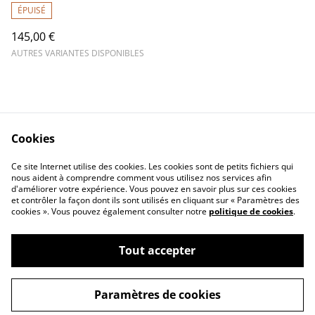
ÉPUISÉ
145,00 €
AUTRES VARIANTES DISPONIBLES
Cookies
Contactez-nous
Conditions
Ce site Internet utilise des cookies. Les cookies sont de petits fichiers qui
nous aident à comprendre comment vous utilisez nos services afin
Politique de
Politique de cookies
d'améliorer votre expérience. Vous pouvez en savoir plus sur ces cookies
confidentialité
et contrôler la façon dont ils sont utilisés en cliquant sur « Paramètres des
Mentions légales
cookies ». Vous pouvez également consulter notre
politique de cookies
.
Tout accepter
©
2026
FLEHMEN
Paramètres de cookies
powered by